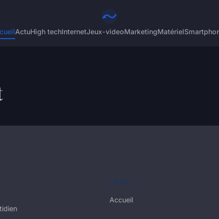
cueil
Actu
High tech
Internet
Jeux-video
Marketing
Matériel
Smartpho
t
LIENS
Accueil
tidien